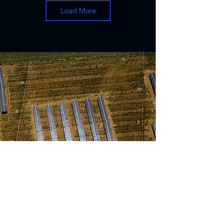
Load More
Xrysoupoli P2 Greece
Μονοαξονικό τράκερ
φωτοβολταϊκών
Single Axis Solar Tracker Raptor X-1
Chalkidiki Greece
Μονοαξονικό τράκερ
φωτοβολταϊκών
Single Axis Solar Tracker Raptor X-1